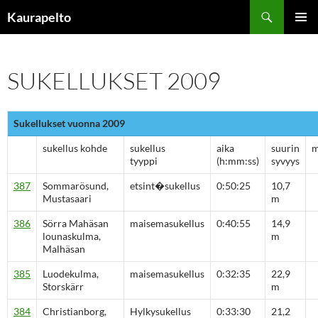
Siirry
Etsi
Kaurapelto
sisältöön
ENSISIJ
VALIKK
SUKELLUKSET 2009
Sukellukset vuonna 2009
sukellus kohde
sukellus
aika
suurin
m
tyyppi
(h:mm:ss)
syvyys
387
Sommarösund,
etsint�sukellus
0:50:25
10,7
Mustasaari
m
386
Sörra Mahäsan
maisemasukellus
0:40:55
14,9
lounaskulma,
m
Malhäsan
385
Luodekulma,
maisemasukellus
0:32:35
22,9
Storskärr
m
384
Christianborg,
Hylkysukellus
0:33:30
21,2