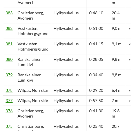
Avomeri
m
383
Christianborg,
Hylkysukellus
0:46:10
20,4
Avomeri
m
382
Vestkusten,
Hylkysukellus
0:51:00
9,0 m
k
Holmbergsgrund
381
Vestkusten,
Hylkysukellus
0:41:15
9,1 m
k
Holmbergsgrund
380
Ranskalainen,
Hylkysukellus
0:28:05
9,8 m
k
Lumikivi
379
Ranskalainen,
Hylkysukellus
0:04:40
9,8 m
Lumikivi
378
Wilpas, Norrskär
Hylkysukellus
0:29:20
6,4 m
k
377
Wilpas, Norrskär
Hylkysukellus
0:57:50
7 m
k
376
Christianborg,
Hylkysukellus
0:41:30
19,8
Avomeri
m
375
Christianborg,
Hylkysukellus
0:25:40
20,7