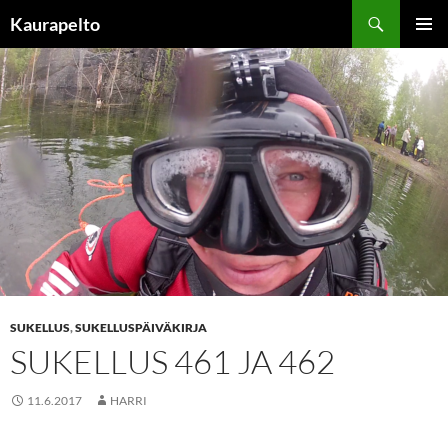
Siirry
Etsi
Kaurapelto
sisältöön
ENSISIJ
VALIKK
SUKELLUS
,
SUKELLUSPÄIVÄKIRJA
SUKELLUS 461 JA 462
11.6.2017
HARRI