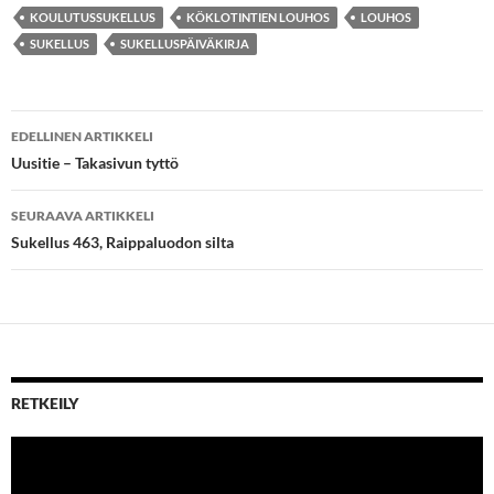
KOULUTUSSUKELLUS
KÖKLOTINTIEN LOUHOS
LOUHOS
SUKELLUS
SUKELLUSPÄIVÄKIRJA
Artikkelien
EDELLINEN ARTIKKELI
selaus
Uusitie – Takasivun tyttö
SEURAAVA ARTIKKELI
Sukellus 463, Raippaluodon silta
RETKEILY