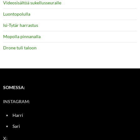
Videosisältöä sukellusseuralle
Luontopolulla
Isi-Tytär harrastus
Mopolla pinnanalla
Drone tuli taloon
SOMESSA:
INSTAGRAM:
Harri
Sari
X: