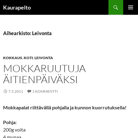
Siirry
Etsi
Kaurapelto
sisältöön
ENSISIJ
VALIKK
Aihearkisto: Leivonta
KOKKAUS
,
KOTI
,
LEIVONTA
MOKKARUUTUJA
ÄITIENPÄIVÄKSI
7.5.2011
1 KOMMENTTI
Mokkapalat riittävällä pohjalla ja kunnon kuorrutuksella!
Pohja:
200g voita
4 munaa