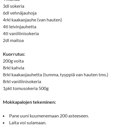
3dl sokeria
6dl vehnäjauhoja
4rkl kaakaojauhe (van hauten)
4tl leivinjauhetta
4tl vaniliinisokeria
2dl maitoa
Kuorrutus:
200g voita
8rkl kahvia
8rkl kaakaojauhetta (tumma, tyyppiä van hauten tms.)
8rkl vaniliinisokeria
1pkt tomusokeria 500g
Mokkapalojen tekeminen:
Pane uuni kuumenemaan 200 asteeseen.
Laita voi sulamaan.