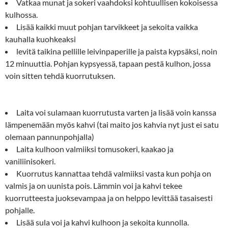
Vatkaa munat ja sokeri vaahdoksi kohtuullisen kokoisessa
kulhossa.
Lisää kaikki muut pohjan tarvikkeet ja sekoita vaikka
kauhalla kuohkeaksi
levitä taikina pellille leivinpaperille ja paista kypsäksi, noin
12 minuuttia. Pohjan kypsyessä, tapaan pestä kulhon, jossa
voin sitten tehdä kuorrutuksen.
Laita voi sulamaan kuorrutusta varten ja lisää voin kanssa
lämpenemään myös kahvi (tai maito jos kahvia nyt just ei satu
olemaan pannunpohjalla)
Laita kulhoon valmiiksi tomusokeri, kaakao ja
vaniliinisokeri.
Kuorrutus kannattaa tehdä valmiiksi vasta kun pohja on
valmis ja on uunista pois. Lämmin voi ja kahvi tekee
kuorrutteesta juoksevampaa ja on helppo levittää tasaisesti
pohjalle.
Lisää sula voi ja kahvi kulhoon ja sekoita kunnolla.