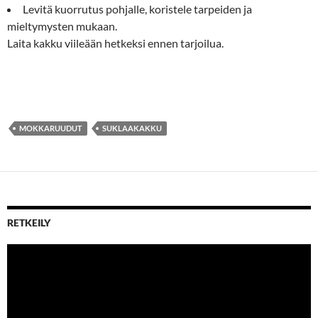
Levitä kuorrutus pohjalle, koristele tarpeiden ja
mieltymysten mukaan.
Laita kakku viileään hetkeksi ennen tarjoilua.
MOKKARUUDUT
SUKLAAKAKKU
RETKEILY